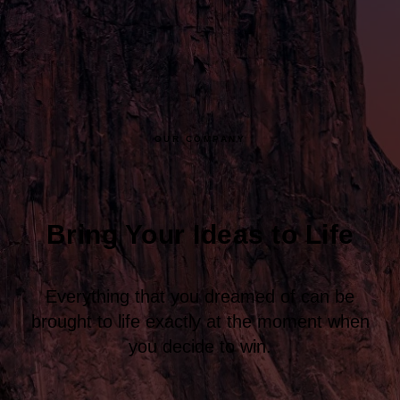
OUR COMPANY
Bring Your Ideas to Life
Everything that you dreamed of can be
brought to life exactly at the moment when
you decide to win.