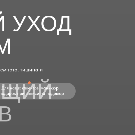
 УХОД
М
темнота, тишина и
●
ЮЩИЙ
Для новых клиентов:
маникюр
 подарок при записи на педикюр
В